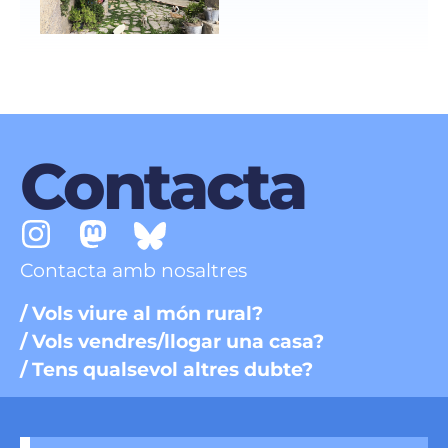
Contacta
Contacta amb nosaltres
/ Vols viure al món rural?
/ Vols vendres/llogar una casa?
/ Tens qualsevol altres dubte?