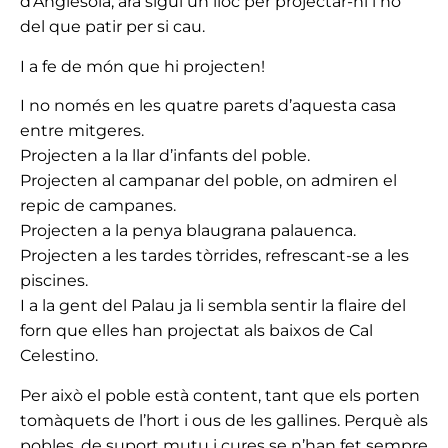
d’Anglesola, ara sigui un lloc per projectar-hi i no
del que patir per si cau.
I a fe de món que hi projecten!
I no només en les quatre parets d’aquesta casa
entre mitgeres.
Projecten a la llar d’infants del poble.
Projecten al campanar del poble, on admiren el
repic de campanes.
Projecten a la penya blaugrana palauenca.
Projecten a les tardes tòrrides, refrescant-se a les
piscines.
I a la gent del Palau ja li sembla sentir la flaire del
forn que elles han projectat als baixos de Cal
Celestino.
Per això el poble està content, tant que els porten
tomàquets de l’hort i ous de les gallines. Perquè als
pobles, de suport mutu i cures se n’han fet sempre