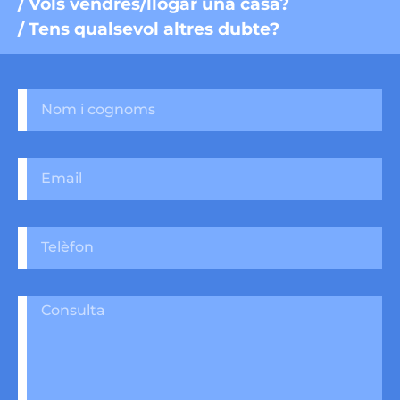
/ Vols vendres/llogar una casa?
/ Tens qualsevol altres dubte?