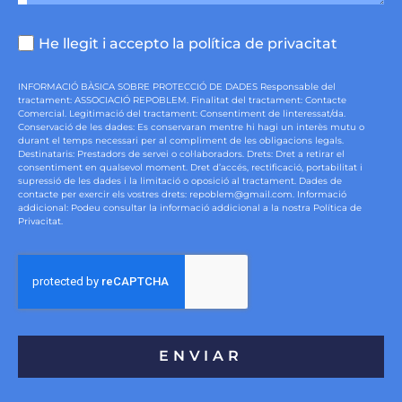
He llegit i accepto la política de privacitat
INFORMACIÓ BÀSICA SOBRE PROTECCIÓ DE DADES Responsable del
tractament: ASSOCIACIÓ REPOBLEM. Finalitat del tractament: Contacte
Comercial. Legitimació del tractament: Consentiment de linteressat/da.
Conservació de les dades: Es conservaran mentre hi hagi un interès mutu o
durant el temps necessari per al compliment de les obligacions legals.
Destinataris: Prestadors de servei o col·laboradors. Drets: Dret a retirar el
consentiment en qualsevol moment. Dret d’accés, rectificació, portabilitat i
supressió de les dades i la limitació o oposició al tractament. Dades de
contacte per exercir els vostres drets: repoblem@gmail.com. Informació
addicional: Podeu consultar la informació addicional a la nostra Política de
Privacitat.
ENVIAR